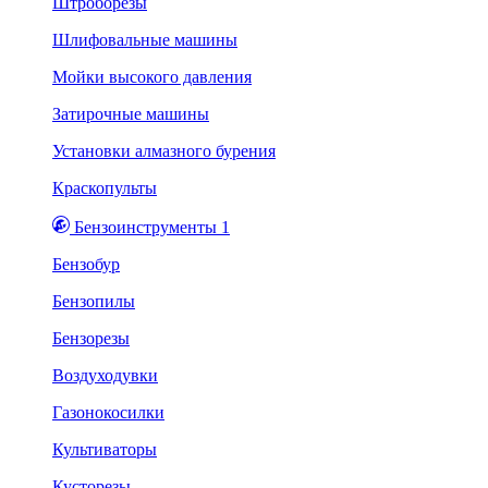
Штроборезы
Шлифовальные машины
Мойки высокого давления
Затирочные машины
Установки алмазного бурения
Краскопульты
Бензоинструменты 1
Бензобур
Бензопилы
Бензорезы
Воздуходувки
Газонокосилки
Культиваторы
Кусторезы