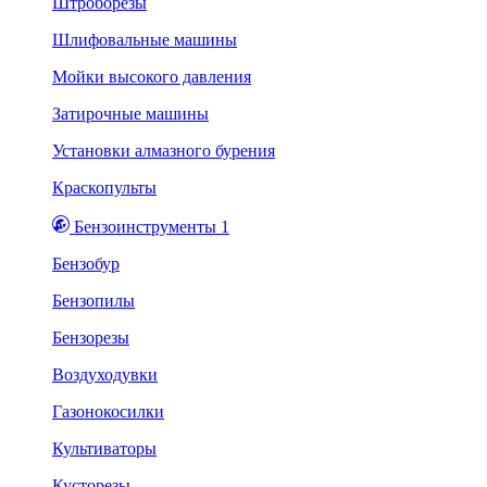
Штроборезы
Шлифовальные машины
Мойки высокого давления
Затирочные машины
Установки алмазного бурения
Краскопульты
Бензоинструменты 1
Бензобур
Бензопилы
Бензорезы
Воздуходувки
Газонокосилки
Культиваторы
Кусторезы